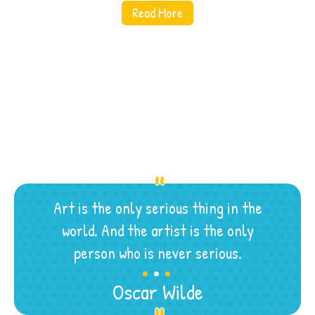
Read More
Art is the only serious thing in the
world. And the artist is the only
.
.
.
person who is never serious.
Oscar Wilde