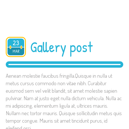
Gallery post
23
2015
MAR
Aenean molestie faucibus fringilla.Quisque in nulla ut
metus cursus commodo non vitae nibh. Curabitur
euismod sem vel velit blandit, sit amet molestie sapien
pulvinar. Nam at justo eget nulla dictum vehicula. Nulla ac
mi adipiscing, elementum ligula at, ultrices mauris.
Nullam nec tortor mauris. Quisque sollicitudin metus quis
tempor congue. Mauris sit amet tincidunt purus, id
eleifend orci.