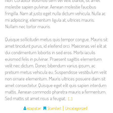
nibh. Curabitur euismod sem vel velit blandit, sit amet
molestie sapien pulvinar. Aenean molestie faucibus
fringilla. Nam at justo eget nulla dictum vehicula. Nulla ac
mi adipiscing, elementum ligula at, ultrices mauris.
Nullam nec tortor mauris.
Quisque sollicitudin metus quis tempor congue. Mauris sit
amet tincidunt purus, id eleifend orci. Maecenas vel elit at
dui condimentum lobortis in sed eros. Morbi iaculis
euismod felis in pulvinar. Praesent sagittis elementum
velit nec dictum. Donec bibendum varius ipsum, ac
pretium metus vehicula eu. Suspendisse vestibulum velit
non ornare elementum. Mauris ultrices posuere diam sit
amet consectetur. Quisque eget elit quis sapien interdum
mattis. Aenean commodo pharetra mauris a fermentum.
Sed mattis sit amet risus a feugiat.
[…]
ezapatar
Standart
Uncategorized