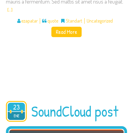
mauris a fermentum. Sed mattis sit amet risus a feugiat.
[…]
ezapatar
quote
Standart
Uncategorized
Read More
SoundCloud post
23
2015
ENE