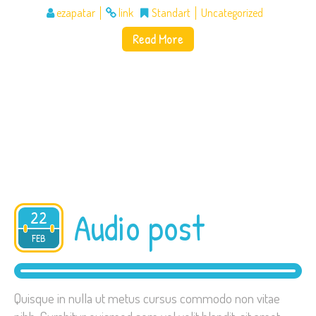
ezapatar
link
Standart
Uncategorized
Read More
Audio post
22
2015
FEB
Quisque in nulla ut metus cursus commodo non vitae