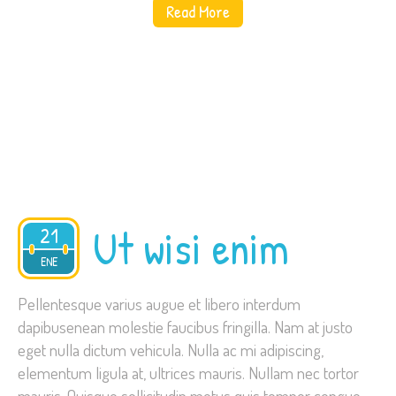
Read More
Ut wisi enim
21
2015
ENE
Pellentesque varius augue et libero interdum
dapibusenean molestie faucibus fringilla. Nam at justo
eget nulla dictum vehicula. Nulla ac mi adipiscing,
elementum ligula at, ultrices mauris. Nullam nec tortor
mauris. Quisque sollicitudin metus quis tempor congue.