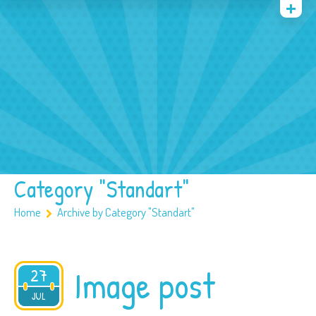
Quienes somos
Archivos
Multimedia
Familia
Covid 19
Ubicación
Category "Standart"
Home
Archive by Category "Standart"
Image post
27
2015
JUL